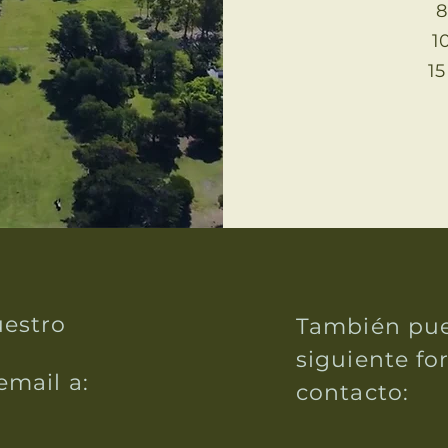
8
1
15
uestro
También pue
siguiente fo
email a:
contacto: