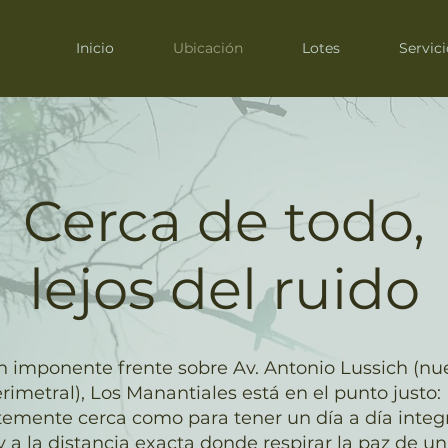
Inicio
Ubicación
Lotes
Servici
Cerca de todo,
lejos del ruido
n imponente frente sobre Av. Antonio Lussich (nu
rimetral), Los Manantiales está en el punto justo:
temente cerca como para tener un día a día integ
y a la distancia exacta donde respirar la paz de u