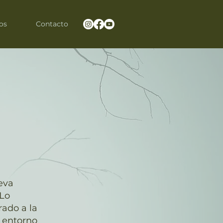
os
Contacto
eva
 Lo
rado a la
n entorno